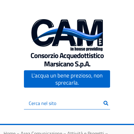
Vai al contenuto principale
Consorzio Acquedottistico
Marsicano S.p.A.
L'acqua un bene prezioso, non
sprecarla.
Inserisci
il
testo
da
cercare
Home
»
Area Comunicazione
»
Attività e Progetti
»