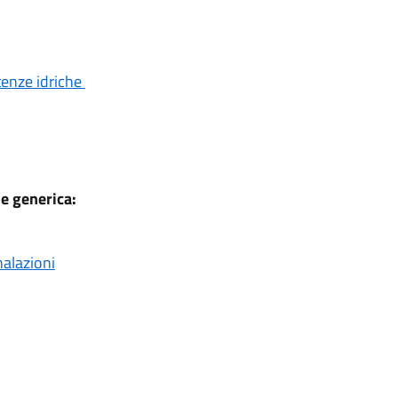
tenze idriche
e generica:
nalazioni