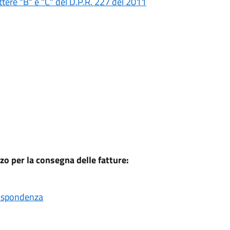
ttere "B" e "C" del D.P.R. 227 del 2011
zo per la consegna delle fatture:
rrispondenza