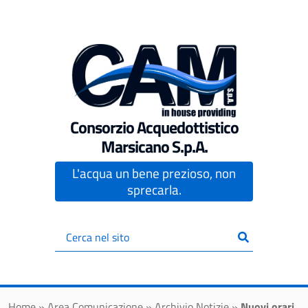
Vai al contenuto principale
Consorzio Acquedottistico
Marsicano S.p.A.
L'acqua un bene prezioso, non
sprecarla.
Inserisci
il
testo
da
cercare
Home
»
Area Comunicazione
»
Archivio Notizie
»
Nuovi orari