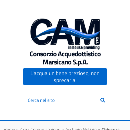
Vai al contenuto principale
Consorzio Acquedottistico
Marsicano S.p.A.
L'acqua un bene prezioso, non
sprecarla.
Inserisci
il
testo
da
cercare
Home
»
Area Comunicazione
»
Archivio Notizie
»
Chiusura