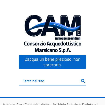
Vai al contenuto principale
Consorzio Acquedottistico
Marsicano S.p.A.
L'acqua un bene prezioso, non
sprecarla.
Inserisci
il
testo
da
cercare
Home
»
Area Comunicazione
»
Archivio Notizie
»
Divieto di